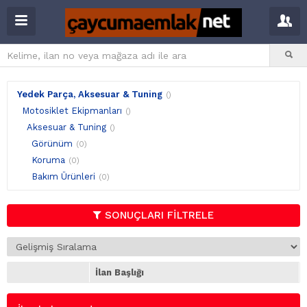
Yedek Parça, Aksesuar & Tuning
()
Motosiklet Ekipmanları
()
Aksesuar & Tuning
()
Görünüm
(0)
Koruma
(0)
Bakım Ürünleri
(0)
SONUÇLARI FİLTRELE
İlan Başlığı