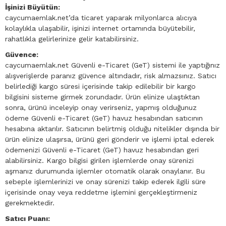
İşinizi Büyütün:
caycumaemlak.net’da ticaret yaparak milyonlarca alıcıya
kolaylıkla ulaşabilir, işinizi internet ortamında büyütebilir,
rahatlıkla gelirlerinize gelir katabilirsiniz.
Güvence:
caycumaemlak.net Güvenli e-Ticaret (GeT) sistemi ile yaptığınız
alışverişlerde paranız güvence altındadır, risk almazsınız. Satıcı
belirlediği kargo süresi içerisinde takip edilebilir bir kargo
bilgisini sisteme girmek zorundadır. Ürün elinize ulaştıktan
sonra, ürünü inceleyip onay verirseniz, yapmış olduğunuz
ödeme Güvenli e-Ticaret (GeT) havuz hesabından satıcının
hesabına aktarılır. Satıcının belirtmiş olduğu nitelikler dışında bir
ürün elinize ulaşırsa, ürünü geri gönderir ve işlemi iptal ederek
ödemenizi Güvenli e-Ticaret (GeT) havuz hesabından geri
alabilirsiniz. Kargo bilgisi girilen işlemlerde onay sürenizi
aşmanız durumunda işlemler otomatik olarak onaylanır. Bu
sebeple işlemlerinizi ve onay sürenizi takip ederek ilgili süre
içerisinde onay veya reddetme işlemini gerçekleştirmeniz
gerekmektedir.
Satıcı Puanı: