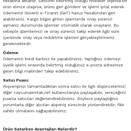
hesabına aktarılır. Satıcının belirtmiş olduğu nitelikler dışında bir
ürün elinize ulaşırsa, ürünü geri gönderir ve işlemi iptal ederek
ödemenizi Güvenli e-Ticaret (GeT) havuz hesabından geri
alabilirsiniz. Kargo bilgisi girilen işlemlerde onay sürenizi
aşmanız durumunda işlemler otomatik olarak onaylanır. Bu
sebeple işlemlerinizi ve onay sürenizi takip ederek ilgili süre
içerisinde onay veya reddetme işlemini gerçekleştirmeniz
gerekmektedir.
Ödeme:
Ödemenizi kredi kartınız ile yapabilirsiniz. Yaptığınız ödemeyi
üyelik işlemi sırasında belirtmiş olduğunuz e-posta adresinize
gelen bilgi mailinden takip edebilirsiniz.
Satıcı Puanı:
Alışverişinizi tamamladıktan sonra satıcı ile ilgili düşüncelerinizi
diğer caycumaemlak.net kullanıcılarıyla paylaşabilir, vereceğiniz
puanla satıcıları değerlendirebilirsiniz. Böylece paylaştığınız
yorumlarla diğer alıcıları alışveriş sürecinde yönlendirebilir, fikir
sahibi olmalarını sağlayabilirsiniz.
Ürün Satarken Avantajları Nelerdir?