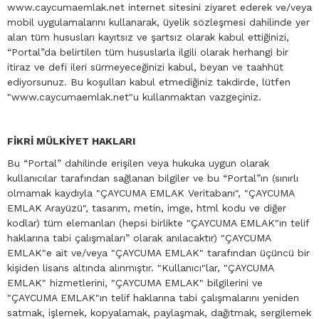
www.caycumaemlak.net internet sitesini ziyaret ederek ve/veya
mobil uygulamalarını kullanarak, üyelik sözleşmesi dahilinde yer
alan tüm hususları kayıtsız ve şartsız olarak kabul ettiğinizi,
“Portal”da belirtilen tüm hususlarla ilgili olarak herhangi bir
itiraz ve defi ileri sürmeyeceğinizi kabul, beyan ve taahhüt
ediyorsunuz. Bu koşulları kabul etmediğiniz takdirde, lütfen
"www.caycumaemlak.net"u kullanmaktan vazgeçiniz.
FİKRİ MÜLKİYET HAKLARI
Bu “Portal” dahilinde erişilen veya hukuka uygun olarak
kullanıcılar tarafından sağlanan bilgiler ve bu “Portal”ın (sınırlı
olmamak kaydıyla "ÇAYCUMA EMLAK Veritabanı", "ÇAYCUMA
EMLAK Arayüzü", tasarım, metin, imge, html kodu ve diğer
kodlar) tüm elemanları (hepsi birlikte "ÇAYCUMA EMLAK"ın telif
haklarına tabi çalışmaları” olarak anılacaktır) "ÇAYCUMA
EMLAK"e ait ve/veya "ÇAYCUMA EMLAK" tarafından üçüncü bir
kişiden lisans altında alınmıştır. "Kullanıcı"lar, "ÇAYCUMA
EMLAK" hizmetlerini, "ÇAYCUMA EMLAK" bilgilerini ve
"ÇAYCUMA EMLAK"ın telif haklarına tabi çalışmalarını yeniden
satmak, işlemek, kopyalamak, paylaşmak, dağıtmak, sergilemek