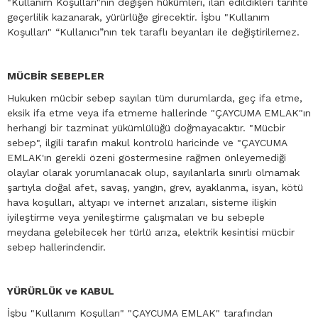
"Kullanım Koşulları"nın değişen hükümleri, ilan edildikleri tarihte
geçerlilik kazanarak, yürürlüğe girecektir. İşbu "Kullanım
Koşulları" “Kullanıcı”nın tek taraflı beyanları ile değiştirilemez.
MÜCBİR SEBEPLER
Hukuken mücbir sebep sayılan tüm durumlarda, geç ifa etme,
eksik ifa etme veya ifa etmeme hallerinde "ÇAYCUMA EMLAK"ın
herhangi bir tazminat yükümlülüğü doğmayacaktır. "Mücbir
sebep", ilgili tarafın makul kontrolü haricinde ve "ÇAYCUMA
EMLAK'ın gerekli özeni göstermesine rağmen önleyemediği
olaylar olarak yorumlanacak olup, sayılanlarla sınırlı olmamak
şartıyla doğal afet, savaş, yangın, grev, ayaklanma, isyan, kötü
hava koşulları, altyapı ve internet arızaları, sisteme ilişkin
iyileştirme veya yenileştirme çalışmaları ve bu sebeple
meydana gelebilecek her türlü arıza, elektrik kesintisi mücbir
sebep hallerindendir.
YÜRÜRLÜK ve KABUL
İşbu "Kullanım Koşulları" "ÇAYCUMA EMLAK" tarafından