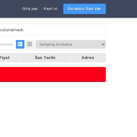
Ücretsiz İlan Ver
Giriş yap
Kayıt ol
 bulunamadı.
örünüm
Fiyat
İlan Tarihi
Adres