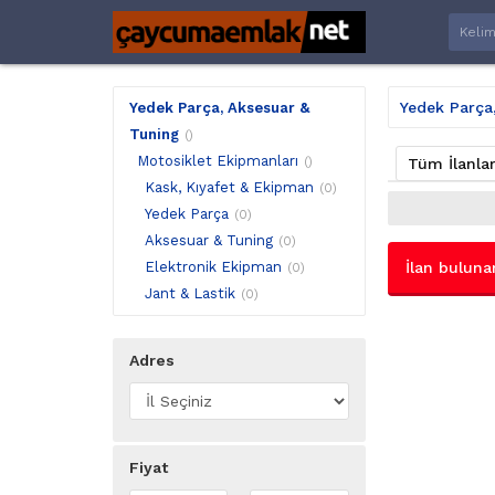
Yedek Parça
Yedek Parça, Aksesuar &
Tuning
()
Motosiklet Ekipmanları
()
Tüm İlanla
Kask, Kıyafet & Ekipman
(0)
Yedek Parça
(0)
Aksesuar & Tuning
(0)
Elektronik Ekipman
İlan buluna
(0)
Jant & Lastik
(0)
Adres
Fiyat