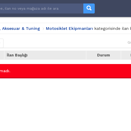
, Aksesuar & Tuning
Motosiklet Ekipmanları
kategorisinde ilan
G
r
İlan Başlığı
Durum
madı.