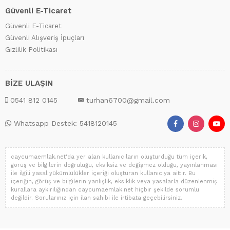
Güvenli E-Ticaret
Güvenli E-Ticaret
Güvenli Alışveriş İpuçları
Gizlilik Politikası
BİZE ULAŞIN
0541 812 0145
turhan6700@gmail.com
Whatsapp Destek: 5418120145
caycumaemlak.net'da yer alan kullanıcıların oluşturduğu tüm içerik,
görüş ve bilgilerin doğruluğu, eksiksiz ve değişmez olduğu, yayınlanması
ile ilgili yasal yükümlülükler içeriği oluşturan kullanıcıya aittir. Bu
içeriğin, görüş ve bilgilerin yanlışlık, eksiklik veya yasalarla düzenlenmiş
kurallara aykırılığından caycumaemlak.net hiçbir şekilde sorumlu
değildir. Sorularınız için ilan sahibi ile irtibata geçebilirsiniz.