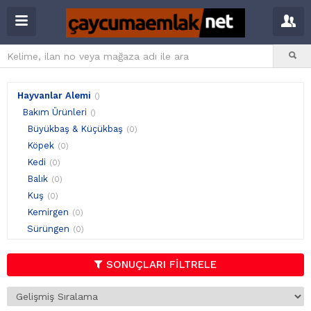
Hayvanlar Alemi
()
Bakım Ürünleri
()
Büyükbaş & Küçükbaş
(0)
Köpek
(0)
Kedi
(0)
Balık
(0)
Kuş
(0)
Kemirgen
(0)
Sürüngen
(0)
Kümes Hayvanları
(0)
SONUÇLARI FİLTRELE