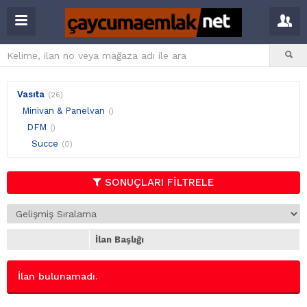
Vasıta
(26)
Minivan & Panelvan
()
DFM
()
Succe
(0)
SONUÇLARI FİLTRELE
İlan Başlığı
İlan bulunamadı.