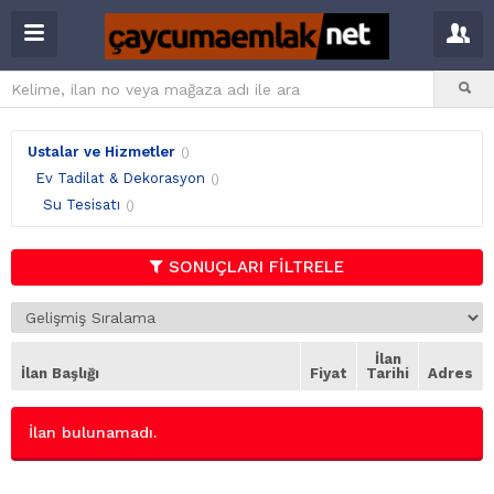
Ustalar ve Hizmetler
()
Ev Tadilat & Dekorasyon
()
Su Tesisatı
()
SONUÇLARI FİLTRELE
İlan
İlan Başlığı
Fiyat
Tarihi
Adres
İlan bulunamadı.