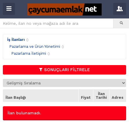
İş İlanları
()
Pazarlama ve Ürün Yönetimi
()
Pazarlama İletişimi
()
SONUÇLARI FİLTRELE
İlan
İlan Başlığı
Fiyat
Tarihi
Adres
İlan bulunamadı.