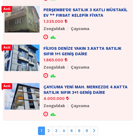
PERŞEMBE'DE SATILIK 3 KATLI MÜSTAKİL
EV ** FIRSAT KELEPİR FİYATA
1.335.000
Zonguldak
Çaycuma
FİLYOS DENİZE YAKIN 3.KATTA SATILIK
SIFIR 1+1 GENİŞ DAİRE
1.865.000
Zonguldak
Çaycuma
ÇAYCUMA YENİ MAH. MERKEZDE 4.KATTA
SATILIK SIFIR 3+1 GENİŞ DAİRE
4.000.000
Zonguldak
Çaycuma
1
2
3
4
6
8
9