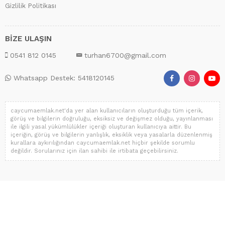
Gizlilik Politikası
BİZE ULAŞIN
0541 812 0145
turhan6700@gmail.com
Whatsapp Destek: 5418120145
caycumaemlak.net'da yer alan kullanıcıların oluşturduğu tüm içerik,
görüş ve bilgilerin doğruluğu, eksiksiz ve değişmez olduğu, yayınlanması
ile ilgili yasal yükümlülükler içeriği oluşturan kullanıcıya aittir. Bu
içeriğin, görüş ve bilgilerin yanlışlık, eksiklik veya yasalarla düzenlenmiş
kurallara aykırılığından caycumaemlak.net hiçbir şekilde sorumlu
değildir. Sorularınız için ilan sahibi ile irtibata geçebilirsiniz.