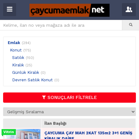
Emlak
(294)
Konut
(175)
Satılık
(150)
Kiralık
(25)
Günlük Kiralık
(0)
Devren Satılık Konut
(0)
SONUÇLARI FİLTRELE
İlan Başlığı
ÇAYCUMA ÇAY MAH 2KAT 135m2 3+1 GENİŞ
KİRALIK DAİRE